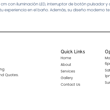
 cm con iluminación LED, interruptor de botón pulsador y
r tu experiencia en el baño. Además, su diseño moderno t
Quick Links
Op
Home
Mo
6
About
ing
Sa
Services
nd Quotes.
1p
Gallery
Su
Contact Us