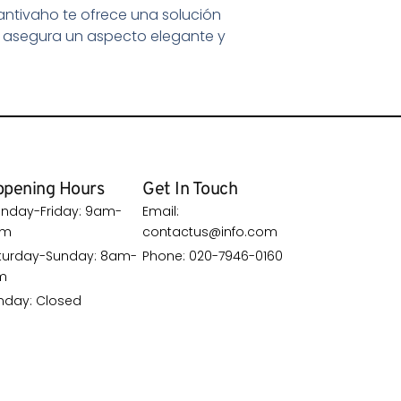
 antivaho te ofrece una solución
e asegura un aspecto elegante y
pening Hours
Get In Touch
nday-Friday: 9am-
Email:
pm
contactus@info.com
turday-Sunday: 8am-
Phone: 020-7946-0160
m
nday: Closed