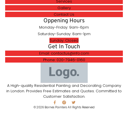
Services
Gallery
Contact Us
Oppening Hours
Monday-Friday: 9am-6pm
Saturday-Sunday: 8am-1pm
Sunday: Closed
Get In Touch
Email: contactus@info.com
Phone: 020-7946-0160
A High-quality Residential Painting and Decorating Company
in London. Provides Free Estimates and Quotes. Committed to
Customer Satisfaction.
© 2026 Barnes Painters All Rights Reserved