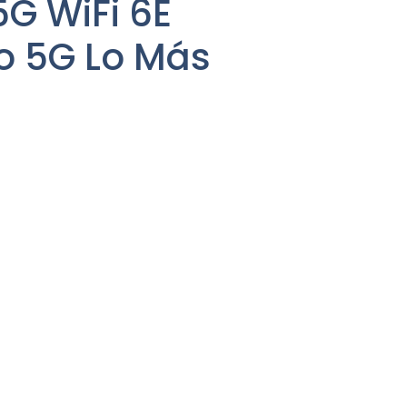
G WiFi 6E
o 5G Lo Más