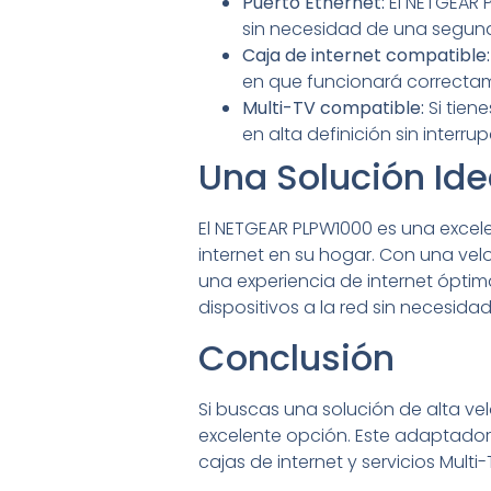
Puerto Ethernet:
El NETGEAR P
sin necesidad de una segun
Caja de internet compatible:
en que funcionará correctam
Multi-TV compatible:
Si tien
en alta definición sin interru
Una Solución Ide
El NETGEAR PLPW1000 es una excel
internet en su hogar. Con una ve
una experiencia de internet óptima
dispositivos a la red sin necesid
Conclusión
Si buscas una solución de alta ve
excelente opción. Este adaptador
cajas de internet y servicios Mult