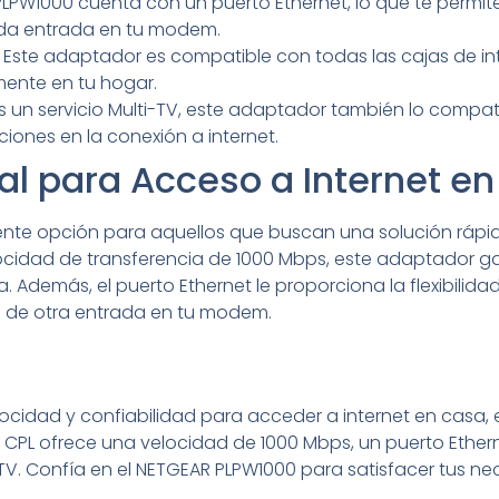
LPW1000 cuenta con un puerto Ethernet, lo que te permite 
da entrada en tu modem.
Este adaptador es compatible con todas las cajas de int
ente en tu hogar.
es un servicio Multi-TV, este adaptador también lo compat
pciones en la conexión a internet.
al para Acceso a Internet e
ente opción para aquellos que buscan una solución rápi
locidad de transferencia de 1000 Mbps, este adaptador ga
. Además, el puerto Ethernet le proporciona la flexibilid
ad de otra entrada en tu modem.
locidad y confiabilidad para acceder a internet en casa,
 CPL ofrece una velocidad de 1000 Mbps, un puerto Ether
i-TV. Confía en el NETGEAR PLPW1000 para satisfacer tus n