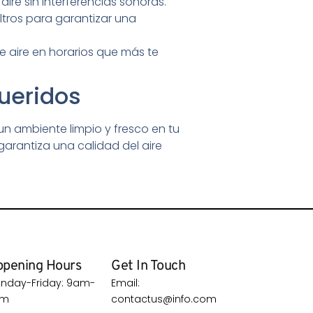
aire sin interferencias sonoras.
ltros para garantizar una
e aire en horarios que más te
Queridos
un ambiente limpio y fresco en tu
arantiza una calidad del aire
pening Hours
Get In Touch
nday-Friday: 9am-
Email:
pm
contactus@info.com