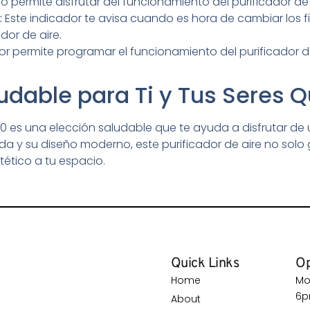
o permite disfrutar del funcionamiento del purificador de 
:
Este indicador te avisa cuando es hora de cambiar los fi
dor de aire.
r permite programar el funcionamiento del purificador d
udable para Ti y Tus Seres 
30 es una elección saludable que te ayuda a disfrutar de 
 y su diseño moderno, este purificador de aire no solo g
ético a tu espacio.
Quick Links
Op
Home
Mo
6
About