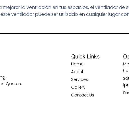
mejorar la ventilación en tus espacios, el ventilador de s
 este ventilador puede ser utilizado en cualquier lugar con
Quick Links
Op
Home
Mo
6
About
ing
Sa
Services
nd Quotes.
1p
Gallery
Su
Contact Us