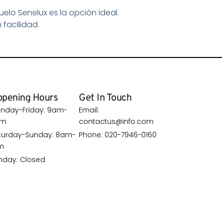
uelo Senelux es la opción ideal.
 facilidad.
pening Hours
Get In Touch
nday-Friday: 9am-
Email:
pm
contactus@info.com
turday-Sunday: 8am-
Phone: 020-7946-0160
m
nday: Closed