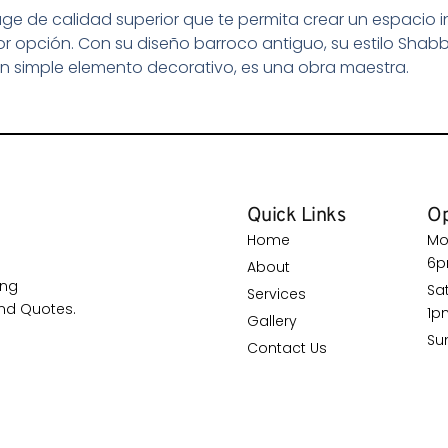
e de calidad superior que te permita crear un espacio int
r opción. Con su diseño barroco antiguo, su estilo Shabb
un simple elemento decorativo, es una obra maestra.
Quick Links
Op
Home
Mo
6
About
ing
Sa
Services
nd Quotes.
1p
Gallery
Su
Contact Us