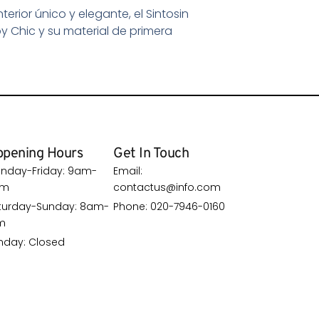
erior único y elegante, el Sintosin
y Chic y su material de primera
pening Hours
Get In Touch
nday-Friday: 9am-
Email:
pm
contactus@info.com
turday-Sunday: 8am-
Phone: 020-7946-0160
m
nday: Closed